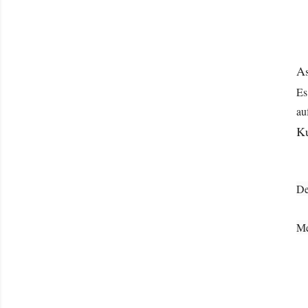
As
Es
au
K
De
Me