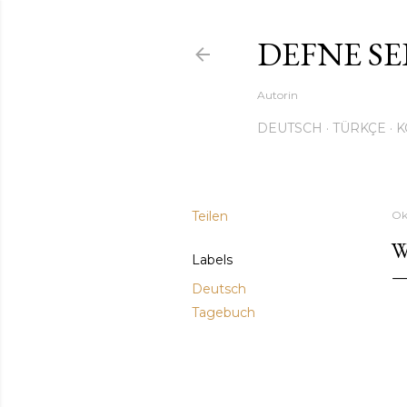
DEFNE SE
Autorin
DEUTSCH
TÜRKÇE
K
Teilen
Ok
W
Labels
Deutsch
Tagebuch