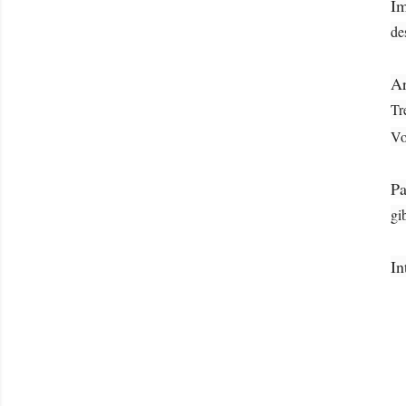
Im
de
Ar
Tr
Vo
Pa
gi
In