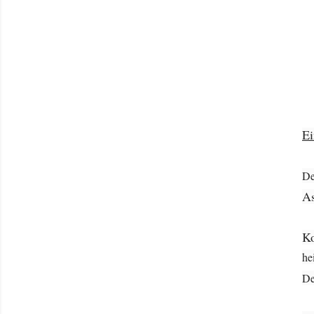
Ei
De
As
Ko
he
De