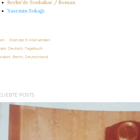
Berlin'de Sonbahar / Roman
Yasemin Sokağı
len
Post per E-Mail senden
els:
Deutsch
Tagebuch
andort:
Berlin, Deutschland
ELIEBTE POSTS