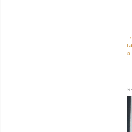
Tei
Lab
St
B