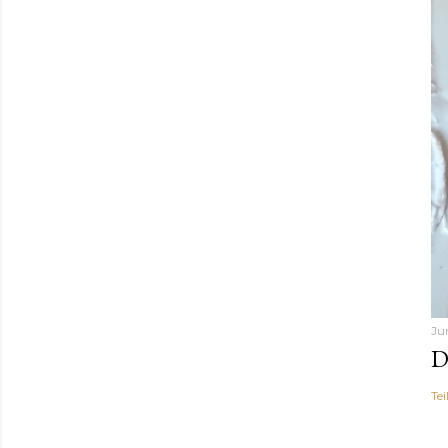
Jun
D
Tei